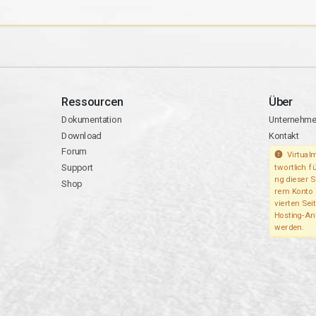
Ressourcen
Über
Dokumentation
Unternehm
Download
Kontakt
Forum
Virtualm
Support
twortlich fü
ng dieser S
Shop
rem Konto 
vierten Seit
Hosting-An
werden.