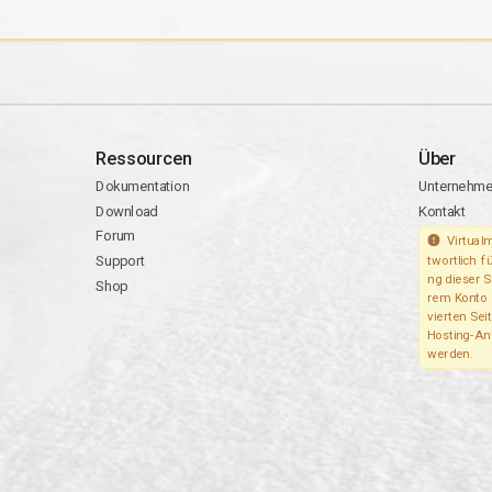
Ressourcen
Über
Dokumentation
Unternehm
Download
Kontakt
Forum
Virtualm
Support
twortlich fü
ng dieser S
Shop
rem Konto 
vierten Seit
Hosting-An
werden.